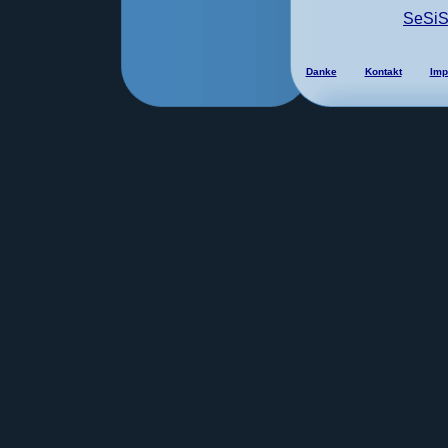
SeSi
Danke
Kontakt
Imp