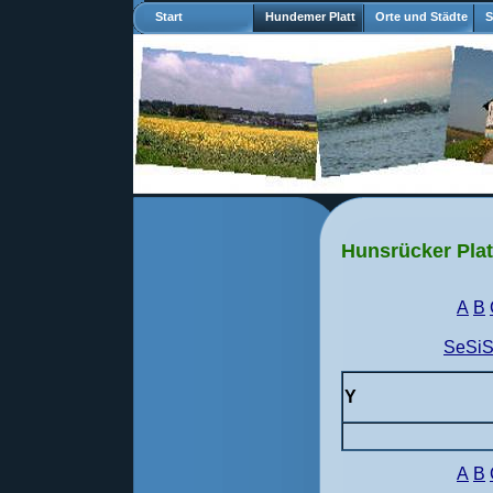
Start
Hundemer Platt
Orte und Städte
S
Hunsrücker Plat
A
B
SeSi
Y
A
B