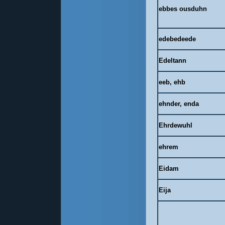
ebbes
ousduhn
edebedeede
Edeltann
eeb, ehb
ehnder, enda
Ehrdewuhl
ehrem
Eidam
Eija