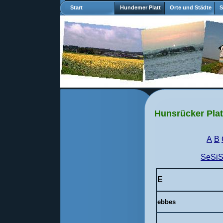
Start
Hundemer Platt
Orte und Städte
S
Hunsrücker Plat
A
B
SeSi
E
ebbes