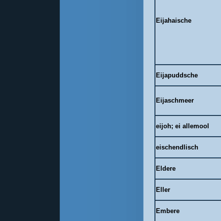
Eijahaische
Eijapuddsche
Eijaschmeer
eijoh
; ei
allemool
eischendlisch
Eldere
Eller
Embere