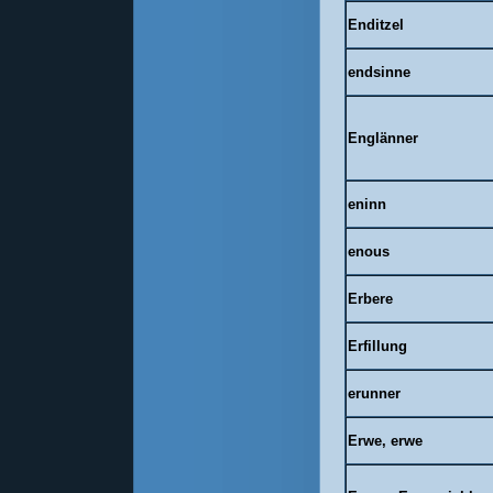
Enditzel
endsinne
Englänner
eninn
enous
Erbere
Erfillung
erunner
Erwe, erwe