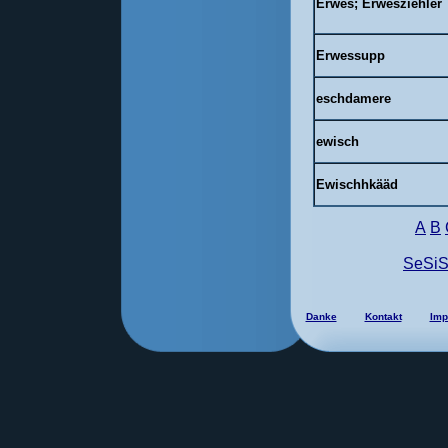
Erwes;
Erwesziehler
Erwessupp
eschdamere
ewisch
Ewischhkääd
A
B
SeSi
Danke
Kontakt
Imp