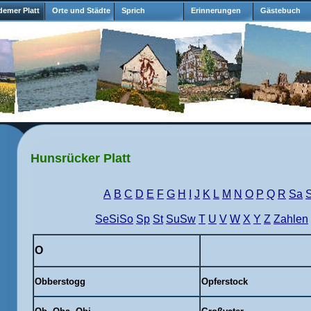
emer Platt
Orte und Städte
Sprich
Erinnerungen
Gästebuch
Hunsrücker Platt
A
B
C
D
E
F
G
H
I
J
K
L
M
N
O
P
Q
R
Sa
SeSiSo
Sp
St
SuSw
T
U
V
W
X
Y
Z
Zahlen
O
Obberstogg
Opferstock