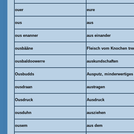
ouer
eure
ous
aus
ous
enanner
aus einander
ousbääne
Fleisch vom Knochen tre
ousbaldoowerre
auskundschaften
Ousbudds
Ausputz, minderwertiges 
ousdraan
austragen
Ousdruck
Ausdruck
ousduhn
ausziehen
ousem
aus dem