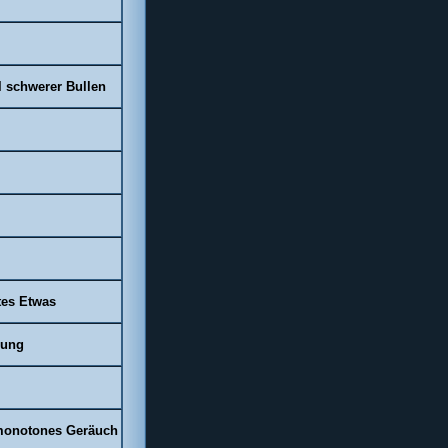
l schwerer Bullen
tes Etwas
rung
 monotones
Geräuch