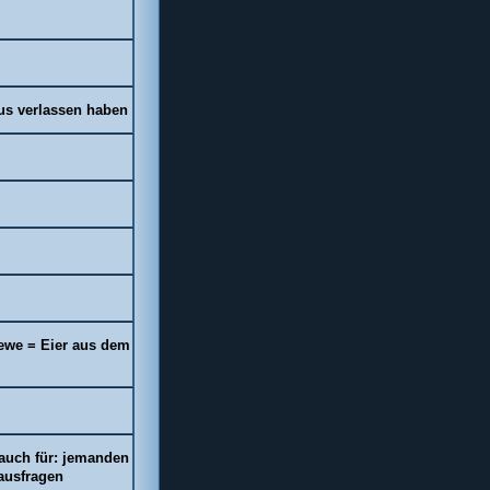
us verlassen haben
ewe
= Eier aus dem
 auch für: jemanden
ausfragen