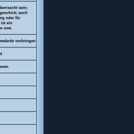
berrascht sein;
geschick; auch
g oder für
ist ein
w
usw.
inwände vorbringen
hl
assen