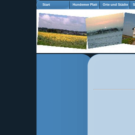
Start
Hundemer Platt
Orte und Städte
S