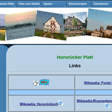
emer Platt
Orte und Städte
Sprich
Erinnerungen
Gästebuch
Hunsrücker Platt
Links
Wikipedia: Portal
Wikipedia:Riogranden
Wikipedia: Hunsrückisch