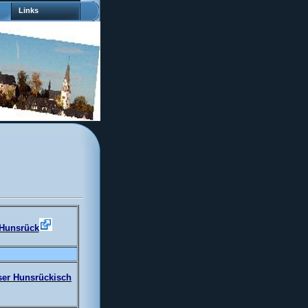
Links
 Hunsrück
ser Hunsrückisch