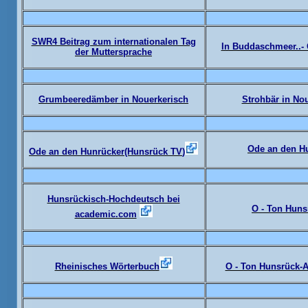
SWR4 Beitrag zum internationalen Tag
In Buddaschmeer..- 
der Muttersprache
Grumbeeredämber in Nouerkerisch
Strohbär in No
Ode an den H
Ode an den Hunrücker(Hunsrück TV
)
Hunsrückisch-Hochdeutsch bei
O - Ton Huns
academic.com
Rheinisches Wörterbuch
O - Ton Hunsrück-