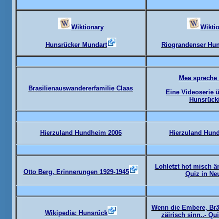
Wiktionary
Wikti
Hunsrücker Mundart
Riograndenser Hun
Mea spreche 
Brasilienauswandererfamilie Claas
Eine Videoserie 
Hunsrück
Hierzuland Hundheim 2006
Hierzuland Hun
Lohletzt hot misch än
Otto Berg, Erinnerungen 1929-1945
Quiz in Ne
Wenn die Embere, Br
Wikipedia: Hunsrück
zäirisch sinn..- Qu