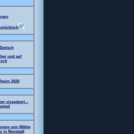
onary
srückisch
Deitsch
über und auf
isch
dheim 2020
er vissedeert..-
uwied
ämere unn Wähle
iz in Neustadt