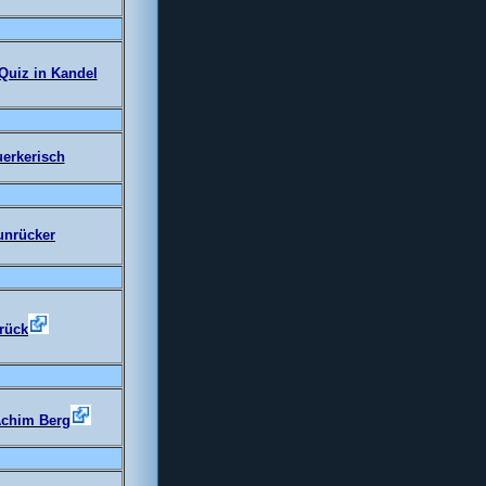
Quiz in Kandel
uerkerisch
unrücker
rück
Achim Berg