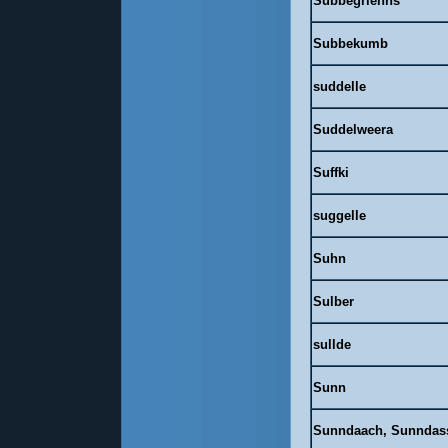
Subbegriehns
Subbekumb
suddelle
Suddelweera
Suffki
suggelle
Suhn
Sulber
sullde
Sunn
Sunndaach, Sunndas