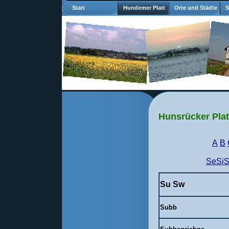
Start
Hundemer Platt
Orte und Städte
S
Hunsrücker Plat
A
B
SeSi
Su
Sw
Subb