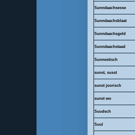
Sunndaachsesse
Sunndaachsblaat
Sunndaachsgeld
Sunndaachstaad
Sunnestisch
sunst, susst
sunst
joorisch
sunst
wo
Suudsch
Suul