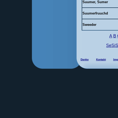
Suumer, Sumer
Suumerfruuchd
Sweeder
A
B
SeSi
Danke
Kontakt
Imp