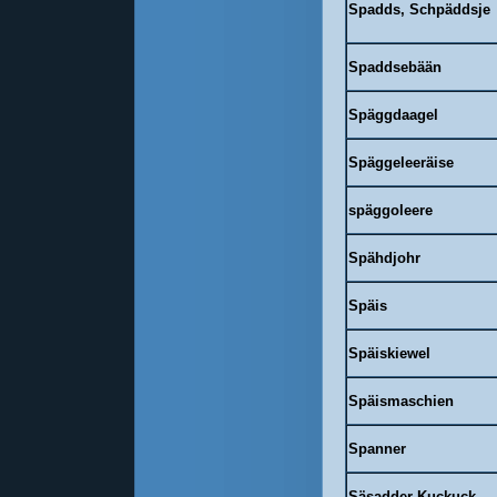
Spadds, Schpäddsje
Spaddsebään
Späggdaagel
Späggeleeräise
späggoleere
Spähdjohr
Späis
Späiskiewel
Späismaschien
Spanner
Säsadder Kuckuck