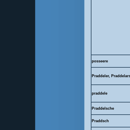
posseere
Praddeler, Praddelar
praddele
Praddelsche
Praddsch