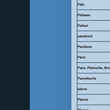
Päin
Pallawer
Pallem
pambisch
Pandiene
Pänn
Pann, Pännsche, Br
Pannekuche
pänne
Pänner