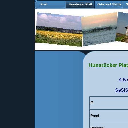
Start
Hundemer Platt
Orte und Städte
S
Hunsrücker Plat
A
B
SeSi
P
Paad