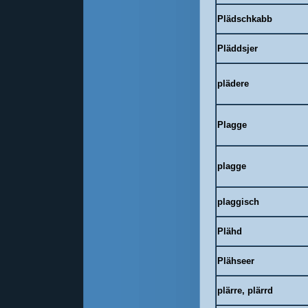
Plädschkabb
Pläddsjer
plädere
Plagge
plagge
plaggisch
Plähd
Plähseer
plärre, plärrd