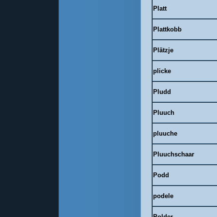
Platt
Plattkobb
Plätzje
plicke
Pludd
Pluuch
pluuche
Pluuchschaar
Podd
podele
Polder