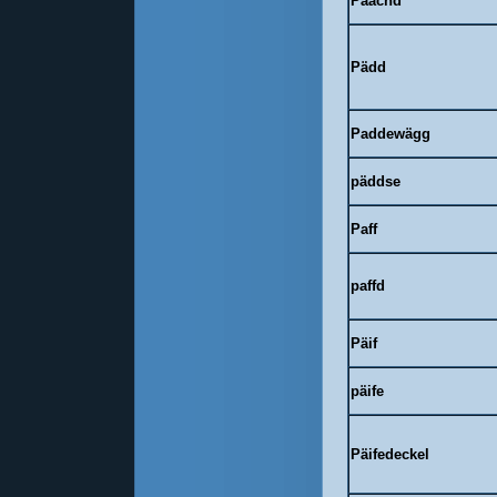
Paachd
Pädd
Paddewägg
päddse
Paff
paffd
Päif
päife
Päifedeckel