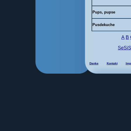
Pups, pupse
Pusdekuche
A
B
SeSi
Danke
Kontakt
Imp