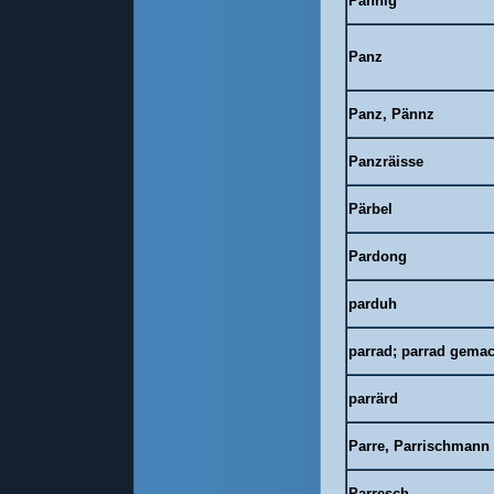
Pännig
Panz
Panz, Pännz
Panzräisse
Pärbel
Pardong
parduh
parrad; parrad gema
parrärd
Parre, Parrischmann
Parresch