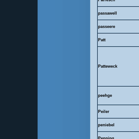
passawell
passeere
Patt
Patteweck
peehge
Peiler
peniebel
Penning