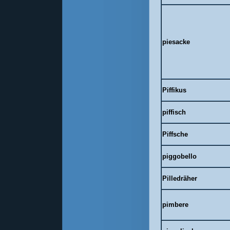
piesacke
Piffikus
piffisch
Piffsche
piggobello
Pilledräher
pimbere