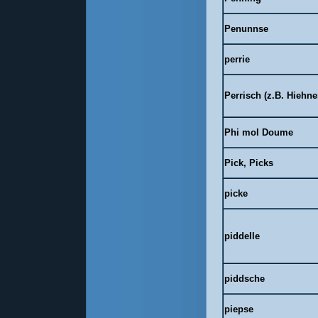
Penunnse
perrie
Perrisch (z.B. Hiehne
Phi mol Doume
Pick, Picks
picke
piddelle
piddsche
piepse