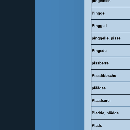
pingelisch
Pingge
Pinggell
pinggelle, pisse
Pingsde
pissberre
Pissdibbsche
pläädse
Pläädserei
Pladde, plädde
Plads