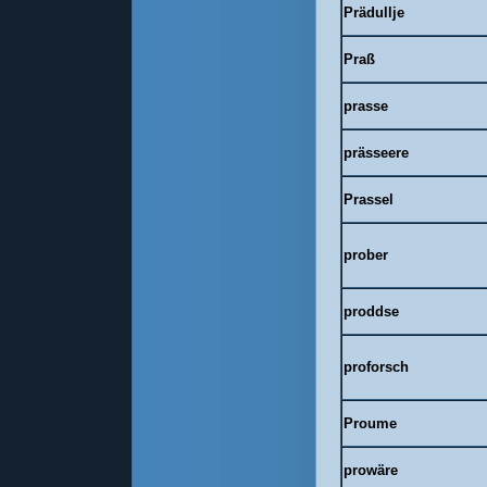
Prädullje
Praß
prasse
prässeere
Prassel
prober
proddse
proforsch
Proume
prowäre