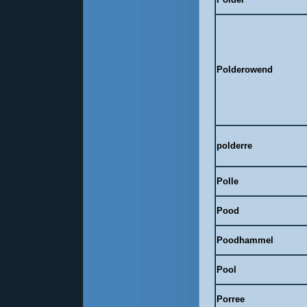
Polderowend
polderre
Polle
Pood
Poodhammel
Pool
Porree