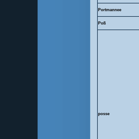
Portmannee
Poß
posse