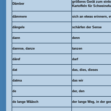
größeres Gerät zum eink
Dämber
Kartoffeln für Schweinefu
dämmere
sich an etwas erinnern, e
dängele
schärfen der Sense
dann
denn
dannse
,
danze
tanzen
däref
darf
dat
das, dies, dieses
datma
das wir
de
der, den
de lange
Wääsch
der lange Weg, in der g