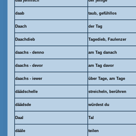
dää
jehnisch
der jenige
daab
taub, gefühllos
Daach
der Tag
Daachdieb
Tagedieb, Faulenzer
daachs
-
denno
am Tag danach
daachs
-
devor
am Tag davor
daachs
-
iewer
über Tage, am Tage
däädschelle
streicheln, berühren
däädsde
würdest du
Daal
Tal
dääle
teilen