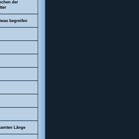
ochen der
tter
twas begreifen
esamten Länge