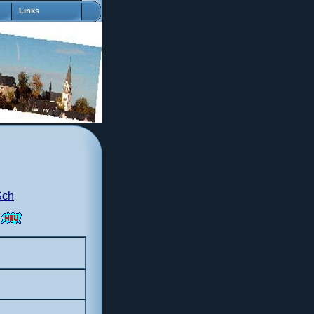
Links
Sch