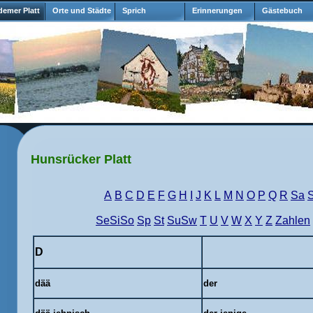
emer Platt
Orte und Städte
Sprich
Erinnerungen
Gästebuch
Hunsrücker Platt
A
B
C
D
E
F
G
H
I
J
K
L
M
N
O
P
Q
R
Sa
SeSiSo
Sp
St
SuSw
T
U
V
W
X
Y
Z
Zahlen
D
dää
der