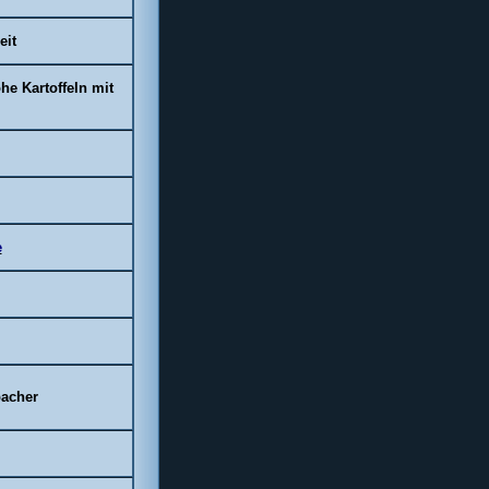
eit
he Kartoffeln mit
e
bacher