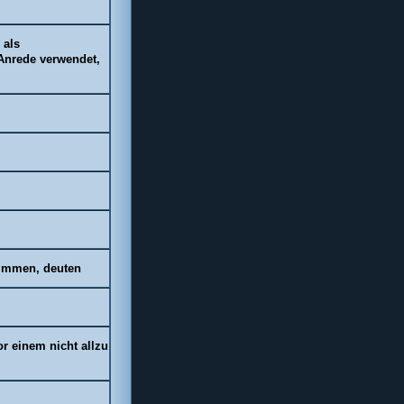
 als
 Anrede verwendet,
stimmen, deuten
r einem nicht allzu