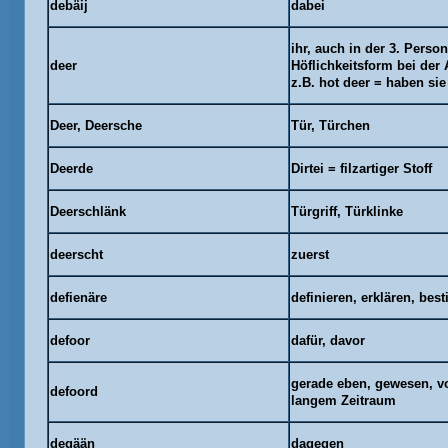
debäij
dabei
ihr, auch in der 3. Person
deer
Höflichkeitsform bei der
z.B. hot
deer
= haben sie
Deer
,
Deersche
Tür, Türchen
Deerde
Dirtei = filzartiger Stoff
Deerschlänk
Türgriff, Türklinke
deerscht
zuerst
defienäre
definieren, erklären, be
defoor
dafür, davor
gerade eben, gewesen, vo
defoord
langem Zeitraum
degään
dagegen