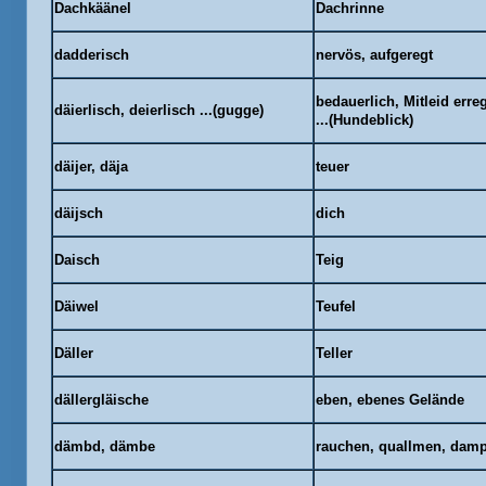
Dachkäänel
Dachrinne
dadderisch
nervös, aufgeregt
bedauerlich, Mitleid err
däierlisch, deierlisch ...(gugge)
...(Hundeblick)
däijer, däja
teuer
däijsch
dich
Daisch
Teig
Däiwel
Teufel
Däller
Teller
dällergläische
eben, ebenes Gelände
dämbd
,
dämbe
rauchen,
quallmen
, damp