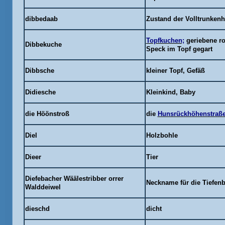
dibbedaab
Zustand der Volltrunkenh
Topfkuchen;
geriebene ro
Dibbekuche
Speck im Topf gegart
Dibbsche
kleiner Topf, Gefäß
Didiesche
Kleinkind, Baby
die
Höönstroß
die
Hunsrückhöhenstraß
Diel
Holzbohle
Dieer
Tier
Diefebacher Wäälestribber
orrer
Neckname für die Tiefen
Walddeiwel
dieschd
dicht