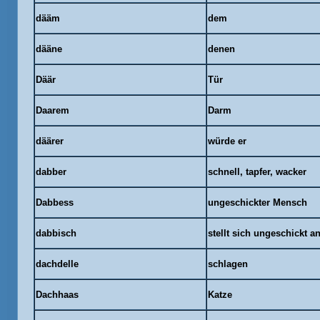
dääm
dem
dääne
denen
Däär
Tür
Daarem
Darm
däärer
würde er
dabber
schnell, tapfer, wacker
Dabbess
ungeschickter Mensch
dabbisch
stellt sich ungeschickt a
dachdelle
schlagen
Dachhaas
Katze