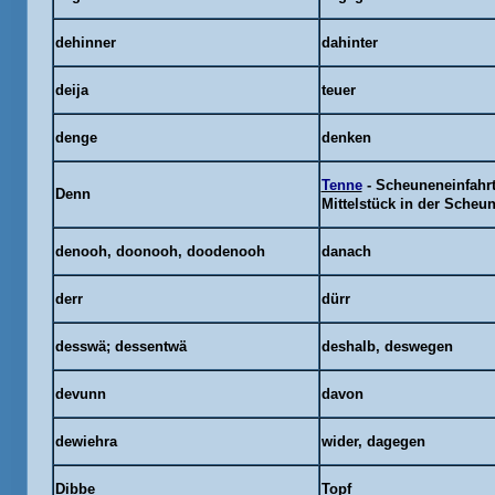
dehinner
dahinter
deija
teuer
denge
denken
Tenne
- Scheuneneinfahrt
Denn
Mittelstück in der Scheu
denooh
,
doonooh, doodenooh
danach
derr
dürr
desswä
;
dessentwä
deshalb, deswegen
devunn
davon
dewiehra
wider, dagegen
Dibbe
Topf