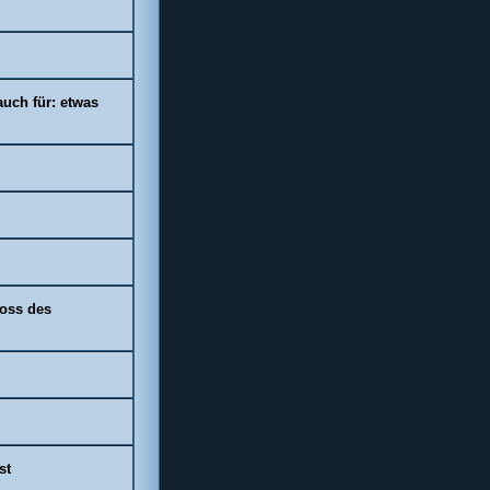
 auch für: etwas
oss des
st