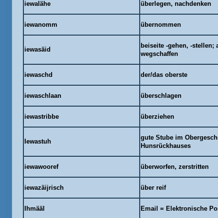
iewalähe
überlegen, nachdenken
iewanomm
übernommen
beiseite -gehen, -stellen;
iewasäid
wegschaffen
iewaschd
der/das oberste
iewaschlaan
überschlagen
iewastribbe
überziehen
gute Stube im Obergesch
Iewastuh
Hunsrückhauses
iewawooref
überworfen, zerstritten
iewazäijrisch
über reif
Ihmääl
Email = Elektronische Po