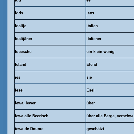
idd
es
idds
jetzt
Idalije
Italien
Idalijäner
Italiener
Ideesche
ein klein wenig
Ieländ
Elend
ies
sie
Iesel
Esel
iewa, iewer
über
iewa alle Beerisch
über alle Berge, verschw
iewa de Doume
geschätzt