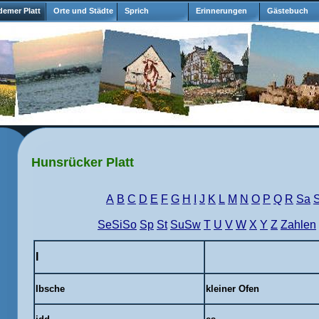
emer Platt
Orte und Städte
Sprich
Erinnerungen
Gästebuch
Hunsrücker Platt
A
B
C
D
E
F
G
H
I
J
K
L
M
N
O
P
Q
R
Sa
SeSiSo
Sp
St
SuSw
T
U
V
W
X
Y
Z
Zahlen
I
Ibsche
kleiner Ofen