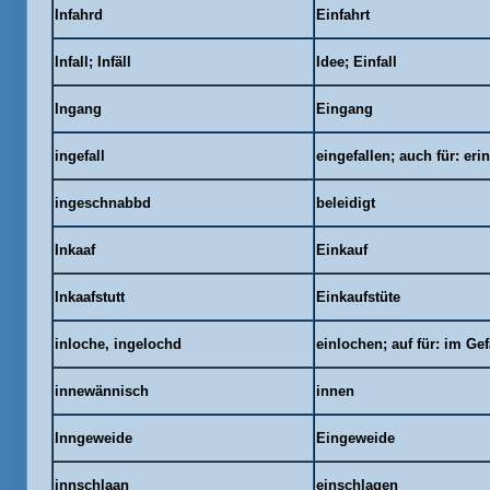
Infahrd
Einfahrt
Infall; Infäll
Idee; Einfall
Ingang
Eingang
ingefall
eingefallen; auch für: eri
ingeschnabbd
beleidigt
Inkaaf
Einkauf
Inkaafstutt
Einkaufstüte
inloche, ingelochd
einlochen; auf für: im Ge
innewännisch
innen
Inngeweide
Eingeweide
innschlaan
einschlagen