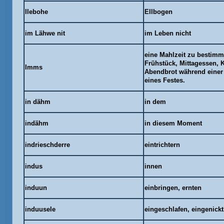
Ilebohe
Ellbogen
im Lähwe nit
im Leben nicht
eine Mahlzeit zu bestimm
Frühstück, Mittagessen, K
Imms
Abendbrot während einer 
eines Festes.
in dähm
in dem
indähm
in diesem Moment
indrieschderre
eintrichtern
indus
innen
induun
einbringen, ernten
induusele
eingeschlafen, eingenickt