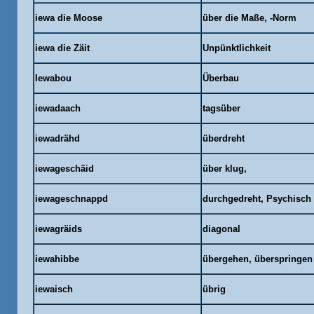
iewa die Moose
über die Maße, -Norm
iewa die Zäit
Unpünktlichkeit
Iewabou
Überbau
iewadaach
tagsüber
iewadrähd
überdreht
iewageschäid
über klug,
iewageschnappd
durchgedreht, Psychisch 
iewagräids
diagonal
iewahibbe
übergehen, überspringen
iewaisch
übrig