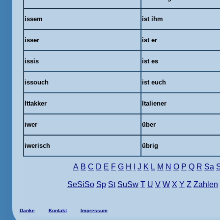
issem
ist ihm
isser
ist er
issis
ist es
issouch
ist euch
Ittakker
Italiener
iwer
über
iwerisch
übrig
A
B
C
D
E
F
G
H
I
J
K
L
M
N
O
P
Q
R
Sa
SeSiSo
Sp
St
SuSw
T
U
V
W
X
Y
Z
Zahlen
Danke
Kontakt
Impressum