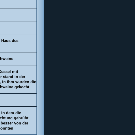
s Haus des
Schweine
Kessel mit
er stand in der
, in ihm wurden die
Schweine gekocht
 in dem die
chtung gebrüht
 besser von der
konnten