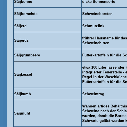
Säijbohne
dicke Bohnensorte
Säijborschde
Schweineborsten
Säijerd
Schmutzfink
frührer Hausname für da
Säijerds
Schweinehirten
Säijgrumbeere
Futterkartoffeln für die 
etwa 100 Liter fassender 
integrierter Feuerstelle - 
Säijkessel
Regel in der
Waschküche
Futterkartoffeln für die 
Säijkumb
Schweintrog
Wannen artiges Behältnis
Schweine nach der Schla
Säijmuhl
wurden, damit die Borste
Schwarte gelöst werden 