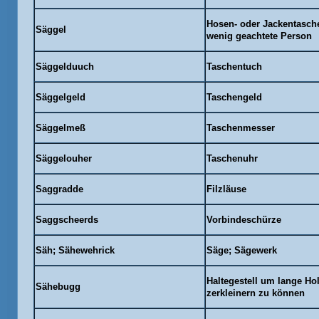
Hosen- oder Jackentasche
Säggel
wenig geachtete Person
Säggelduuch
Taschentuch
Säggelgeld
Taschengeld
Säggelmeß
Taschenmesser
Säggelouher
Taschenuhr
Saggradde
Filzläuse
Saggscheerds
Vorbindeschürze
Säh; Sähewehrick
Säge; Sägewerk
Haltegestell um lange Ho
Sähebugg
zerkleinern zu können