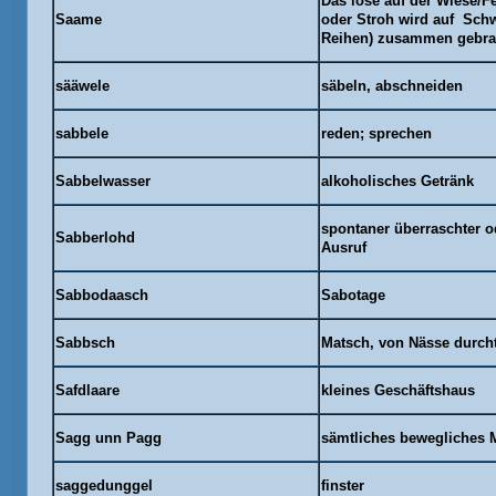
Das lose auf der Wiese/F
Saame
oder Stroh wird auf Sch
Reihen) zusammen gebra
sääwele
säbeln, abschneiden
sabbele
reden; sprechen
Sabbelwasser
alkoholisches Getränk
spontaner überraschter od
Sabberlohd
Ausruf
Sabbodaasch
Sabotage
Sabbsch
Matsch, von Nässe durcht
Safdlaare
kleines Geschäftshaus
Sagg unn Pagg
sämtliches bewegliches M
saggedunggel
finster