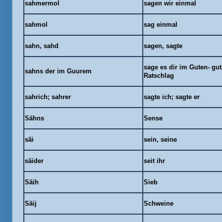
sahmermol
sagen wir einmal
sahmol
sag einmal
sahn, sahd
sagen, sagte
sage es dir im Guten- gu
sahns der im Guurem
Ratschlag
sahrich; sahrer
sagte ich; sagte er
Sähns
Sense
säi
sein, seine
säider
seit ihr
Säih
Sieb
Säij
Schweine