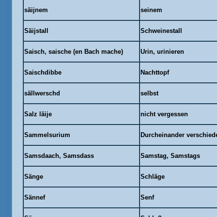
säijnem
seinem
Säijstall
Schweinestall
Saisch, saische (en Bach mache)
Urin, urinieren
Saischdibbe
Nachttopf
sällwerschd
selbst
Salz läije
nicht vergessen
Sammelsurium
Durcheinander verschied
Samsdaach, Samsdass
Samstag, Samstags
Sänge
Schläge
Sännef
Senf