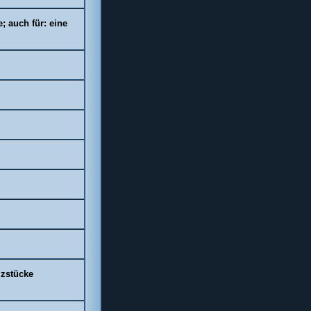
; auch für: eine
lzstücke