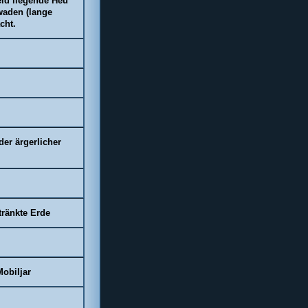
eld liegende Heu
waden (lange
cht.
er ärgerlicher
ränkte Erde
obiljar