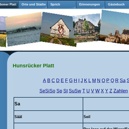
emer Platt
Orte und Städte
Sprich
Erinnerungen
Gästebuch
Hunsrücker Platt
A
B
C
D
E
F
G
H
I
J
K
L
M
N
O
P
Q
R
Sa
SeSiSo
Sp
St
SuSw
T
U
V
W
X
Y
Z
Zahlen
Sa
Sääl
Seil