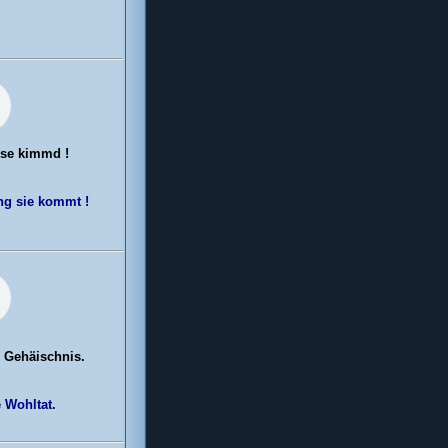
 se kimmd !
ung sie kommt !
 Gehäischnis.
 Wohltat.