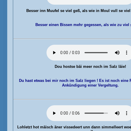
Besser inn Muufel
se viel geß, als wie in Moul vull se vie
Besser einen Bissen mehr gegessen, als wie zu viel 
Dou hostse
bäi meer noch im Salz läie!
Du hast etwas bei mir noch im Salz liegen ! Es ist noch eine
Ankündigung einer Vergeltung.
Lohletzt hot
mäisch äner vissedeert unn dann simmelleert wo