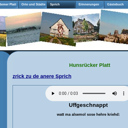
emer Platt
Orte und Städte
Sprich
Erinnerungen
Gästebuch
Hunsrücker Platt
zrick zu de anere Sprich
Uffgeschnappt
watt ma alsemol sose hehre kriehd
: