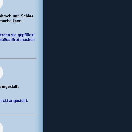
ebroch unn Schlee
 mache kann.
rden sie gepflückt
 süßes Brot machen
hngestallt.
ickt angestellt.