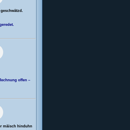
l geschwätzd.
geredet.
 Rechnung offen –
er mäisch hinduhn