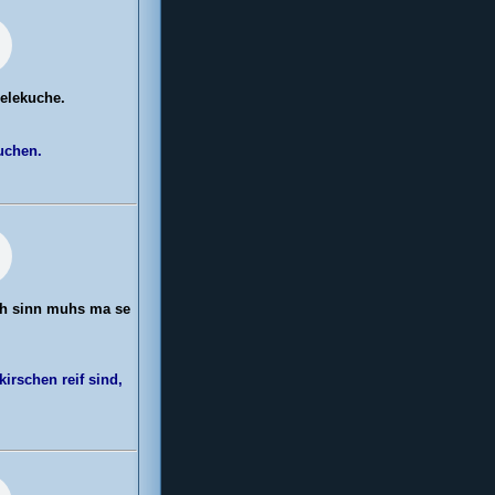
elekuche.
uchen.
ch sinn muhs ma se
irschen reif sind,