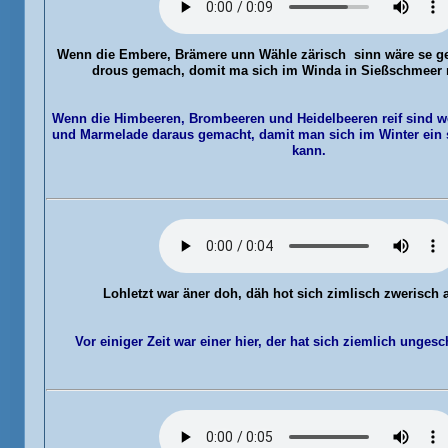
Wenn die Embere
, Brämere unn Wähle zärisch sinn wäre se g
drous gemach, domit ma sich im Winda in Sießschmeer
Wenn die Himbeeren, Brombeeren und Heidelbeeren reif sind we
und Marmelade daraus gemacht, damit man sich im Winter ein
kann.
Lohletzt war
äner doh, däh hot sich zimlisch zwerisch a
Vor einiger Zeit war einer hier, der hat sich ziemlich ungesch