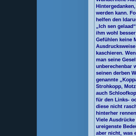
Hintergedanken,
werden kann. Fo
helfen den Idaru
„Ich sen gelaad“
ihm wohl besser
Gefühlen keine 
Ausdrucksweise 
kaschieren. Wen
man seine Gesel
unberechenbar we
seinen derben Wo
genannte „Kopp
Strohkopp, Motz
auch Schloofkop
für den Links- o
diese nicht ras
hinterher rennen
Viele Ausdrücke
ureigenste Bedeu
aber nicht, was 