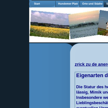
Start
Hundemer Platt
Orte und Städte
S
zrick zu de aner
Eigenarten d
Die Statur des h
lässig, Mimik un
Insbesondere wen
Lieblingsbeschäf