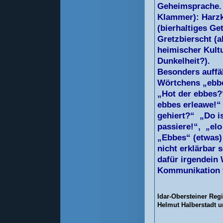
Geheimsprache. 
Klammer): Harzk
(bierhaltiges Ge
Gretzbierscht (a
heimischer Kult
Dunkelheit?).
Besonders auffäl
Wörtchens „ebb
„Hot der ebbes?“
ebbes erleawe!“
gehiert?“ „Do i
passiere!“, „el
„Ebbes“ (etwas) 
nicht erklärbar 
dafür irgendein 
Kommunikation ve
Idar-Obersteiner Reg
Helmut Halberstadt 