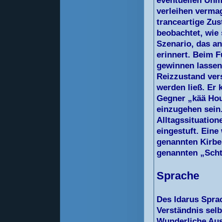
eventuellen Unm
verleihen vermag
tranceartige Zu
beobachtet, wie 
Szenario, das an
erinnert. Beim F
gewinnen lassen,
Reizzustand vers
werden ließ. Er
Gegner „kää Hou
einzugehen sein.
Alltagssituatio
eingestuft. Eine 
genannten Kirbe
genannten „Scht
Sprache
Des Idarus Spra
Verständnis sel
Wunderliche Aus