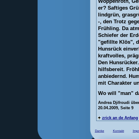
Woppenroth, Geh
er? Saftiges Grü
lindgrün, grasg
-
, den Trotz geg
Frühling. Da at
Schiefer der Er
"gefillte Klös",
Hunsrück einverl
kraftvolles, prä
Den Hunsrücker. 
hilfsbereit. Fröh
anbiedernd. Hum
mit Charakter u
Wo will "man" d
Andrea Djifroudi übe
20.04.2009, Seite 9
zrick an de Anfang
Danke
Kontakt
Imp