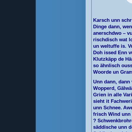
Karsch unn schro
Dinge dann, wen
anerschdwo – vu
rischdisch wat 
un weltuffe is. 
Doh issed Enn vu
Klutzkäpp de Hä
so ähnlisch ouss
Woorde un Gram
Unn dann, dann 
Wopperd, Gälwäi
Grien in alle Va
sieht it Fachwer
unn Schnee. Awer
frisch Wind unn
? Schwenkbrohre
säddische unn de