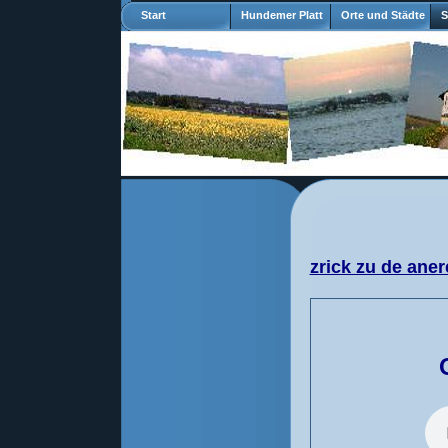
Start
Hundemer Platt
Orte und Städte
S
zrick zu de aner