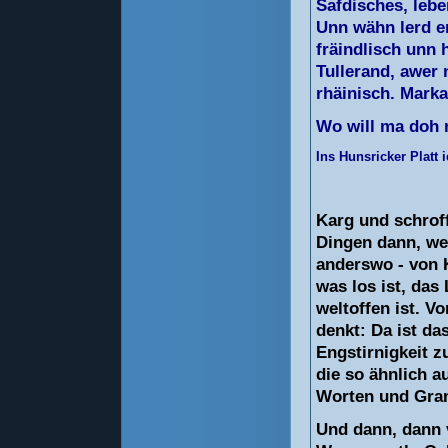
Safdisches, lebe
Unn wähn lerd er
fräindlisch unn 
Tullerand, awer 
rhäinisch. Mark
Wo will ma doh 
Ins Hunsricker Platt
Karg und schroff
Dingen dann, we
anderswo
-
von K
was los ist, das
weltoffen ist. 
denkt: Da ist da
Engstirnigkeit z
die so ähnlich a
Worten und Gra
Und dann, dann 