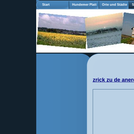
Start
Hundemer Platt
Orte und Städte
S
zrick zu de aner