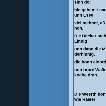
sinn do;
hie geht m'r a
unn Esse
viel mehner, a
noh.
Die Bäcker steh
Linnig
unn dann die M
derhinnig,
die honn eloor
unn brore Wäär
koche dran.
Die Weerth hon
wie Häiser