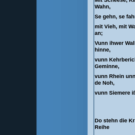
Mit Scheese, Ka
Wahn,
Se gehn, se fah
mit Vieh, mit Wa
an;
Vunn ihwer Wall
hinne,
vunn Kehrberic
Geminne,
vunn Rhein unn
de Noh,
vunn Siemere iß
Do stehn die K
Reihe