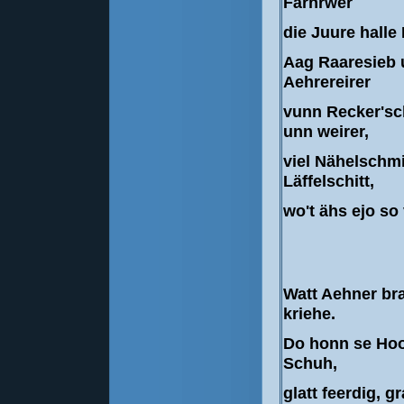
Färhrwer
die Juure halle B
Aag Raaresieb 
Aehrereirer
vunn Recker'sc
unn weirer,
viel Nähelschm
Läffelschitt,
wo't ähs ejo so v
Watt Aehner bra
kriehe.
Do honn se Hoo
Schuh,
glatt feerdig, g