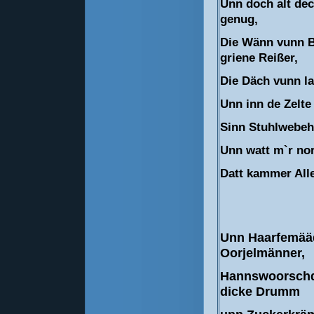
Unn doch alt dec
genug,
Die Wänn vunn 
griene Reißer,
Die Däch vunn la
Unn inn de Zelte
Sinn Stuhlwebeh
Unn watt m`r nor
Datt kammer Alle
Unn Haarfemää
Oorjelmänner,
Hannswoorschd
dicke Drumm