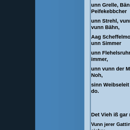
unn Grelle, Bän
Peifekebbcher
unn Strehl, vu
vunn Bähn,
Aag Scheffelm
unn Simmer
unn Flehelsruhr
immer,
unn vunn der M
Noh,
sinn Weibseleit
do.
Det Vieh iß gar n
Vunn jerer Gatti