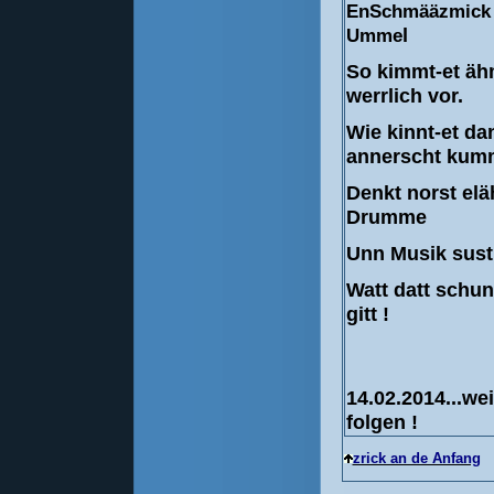
EnSchmääzmick o
Umme
l
So kimmt-et ä
werrlich vor.
Wie kinnt-et da
annerscht kum
Denkt norst elä
Drumme
Unn Musik sust i
Watt datt schun
gitt !
14.02.2014...we
folgen !
zrick an de Anfang