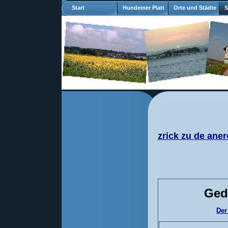
Start
Hundemer Platt
Orte und Städte
S
zrick zu de aner
Ged
Der