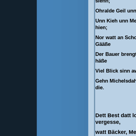
siehn;
Ohralde Geil un
Unn Kieh unn M
hien;
Nor watt an Sch
Gääße
Der Bauer brengt,
häße
Viel Blick sinn 
Gehn Michelsdah
die.
Dett Best datt l
vergesse,
watt Bäcker, M