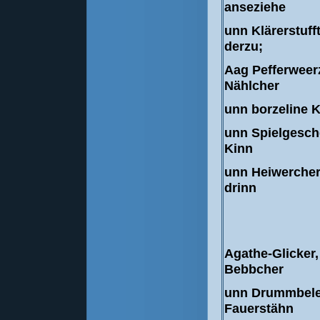
anseziehe
unn Klärerstuf
derzu;
Aag Pefferweer
Nählcher
unn borzeline K
unn Spielgesch
Kinn
unn Heiwercher
drinn
Agathe-Glicker,
Bebbcher
unn Drummbele
Fauerstähn