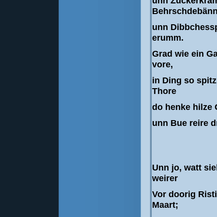
unn Zuckerkräm
Behrschdebänn
unn Dibbchessp
erumm.
Grad wie ein Ga
vore,
in Ding so spitz
Thore
do henke hilze
unn Bue reire d
Unn jo, watt sie
weirer
Vor doorig Rist
Maart;