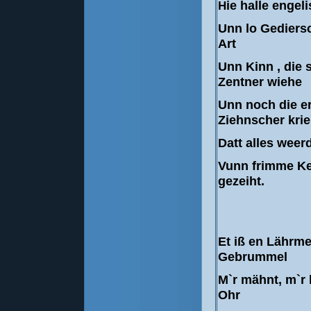
H
ie halle engel
Unn lo Gediersc
Art
Unn Kinn , die
Zentner wiehe
Unn noch die e
Ziehnscher krie
Datt alles weerd
Vunn frimme Ke
gezeiht.
Et iß en Lährm
Gebrummel
M`r mähnt, m`r 
Ohr