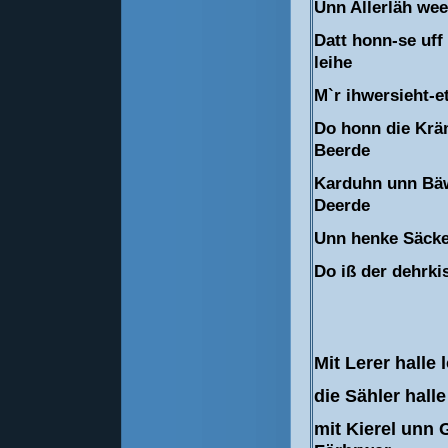
Unn Allerläh wee
Datt honn-se uff
leihe
M`r ihwersieht-et
Do honn die Krä
Beerde
Karduhn unn Bäw
Deerde
Unn henke Säckel
Do iß der dehrki
Mit Lerer halle 
die Sähler halle
mit Kierel unn 