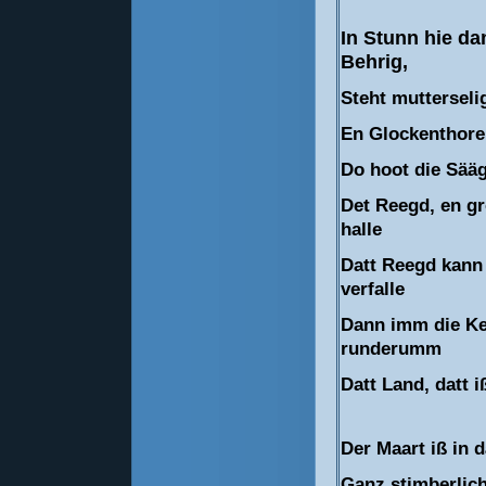
In Stunn hie da
Behrig,
Steht mutterseli
En Glockenthore
Do hoot die Sää
Det Reegd, en gr
halle
Datt Reegd kann 
verfalle
Dann imm die Ke
runderumm
Datt Land, datt 
Der Maart iß in
Ganz stimberlich