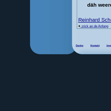
däh weer
Reinhard Sch
zrick an de Anfang
Danke
Kontakt
Imp