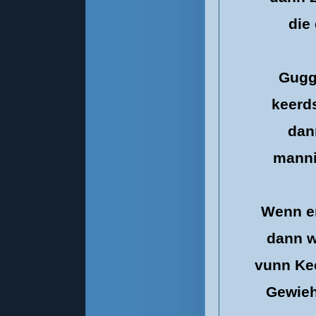
die
Gugg
keerd
dan
manni
Wenn er
dann w
vunn Ke
Gewieh