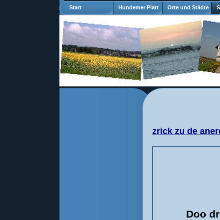
Start
Hundemer Platt
Orte und Städte
S
zrick zu de aner
Doo dr