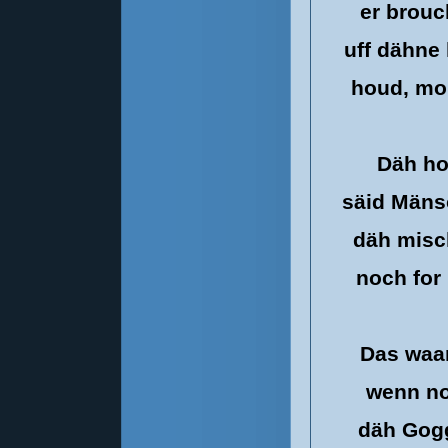
er brouc
uff dähne
houd, moi
Däh ho
säid Mäns
däh misc
noch for
Das waar
wenn no
däh Gogg