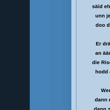
säid eh
unn j
doo d
Er dr
an ää
die Ri
hodd 
Wen
dann 
dann z