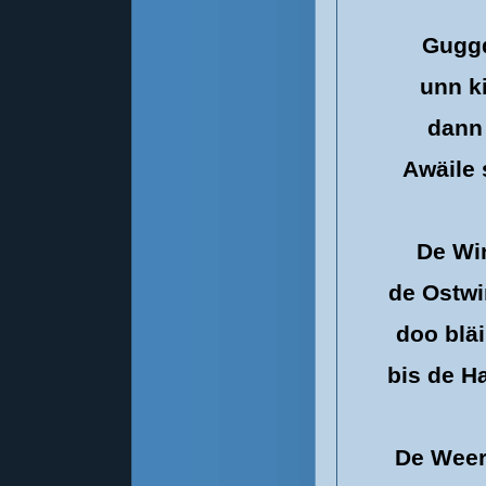
Guggd
unn k
dann
Awäile 
De Wi
de Ostwi
doo bläi
bis de H
De Weer