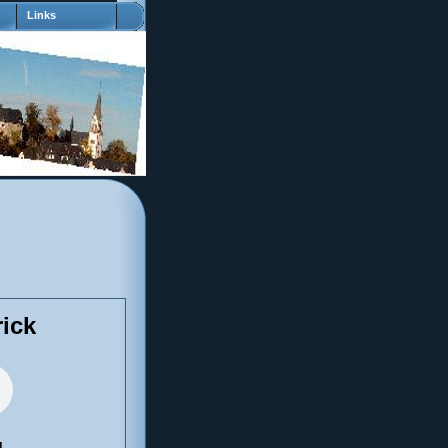
Links
ick