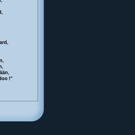
,
d,
ard,
n,
h,
ään,
doo !“