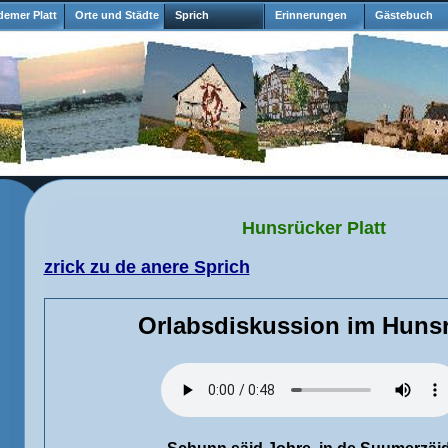
emer Platt
Orte und Städte
Sprich
Erinnerungen
Gästebuch
Hunsrücker Platt
zrick zu de anere Sprich
Orlabsdiskussion im Hunsr