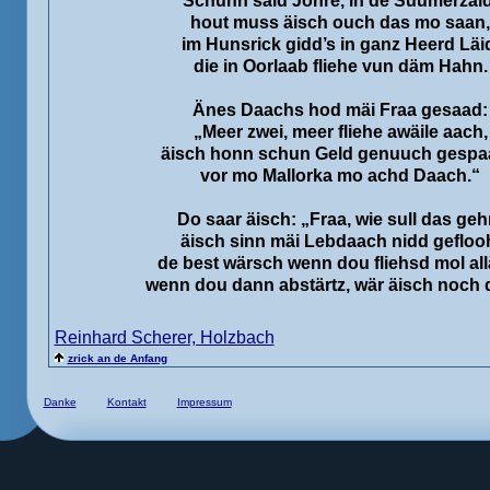
Schunn säid Johre, in de Suumerzäid
hout muss äisch ouch das mo saan,
im Hunsrick gidd’s in ganz Heerd Läi
die in Oorlaab fliehe vun däm Hahn.
Änes Daachs hod mäi Fraa gesaad:
„Meer zwei, meer fliehe awäile aach,
äisch honn schun Geld genuuch gespa
vor mo Mallorka mo achd Daach.“
Do saar äisch: „Fraa, wie sull das geh
äisch sinn mäi Lebdaach nidd gefloo
de best wärsch wenn dou fliehsd mol all
wenn dou dann abstärtz, wär äisch noch 
Reinhard Scherer, Holzbach
zrick an de Anfang
Danke
Kontakt
Impressum