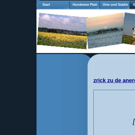
Start
Hundemer Platt
Orte und Städte
S
zrick zu de aner