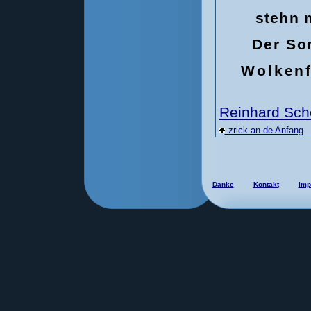
stehn 
Der So
Wolkenf
Reinhard Sch
zrick an de Anfang
Danke
Kontakt
Imp