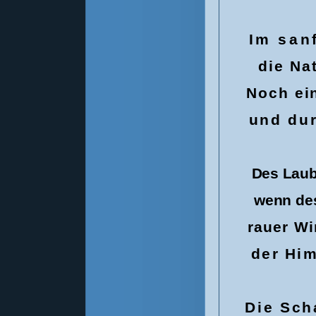
Im san
die Na
Noch ei
und dur
Des Laub
wenn des
rauer Wi
der Him
Die Sch