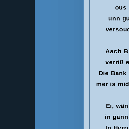
ous 
unn gu
versou
Aach B
verriß 
Die Bank 
mer is mi
Ei, wän
in gann
In Herr