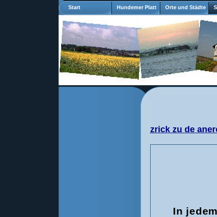
Start
Hundemer Platt
Orte und Städte
S
zrick zu de aner
In jede