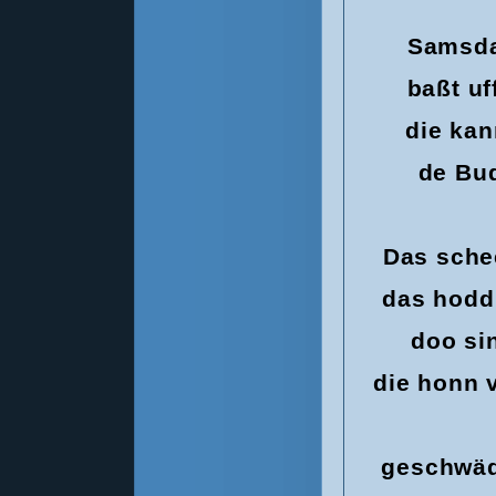
Samsda
baßt uf
die kan
de Bud
Das sche
das hodd
doo si
die honn 
geschwäd