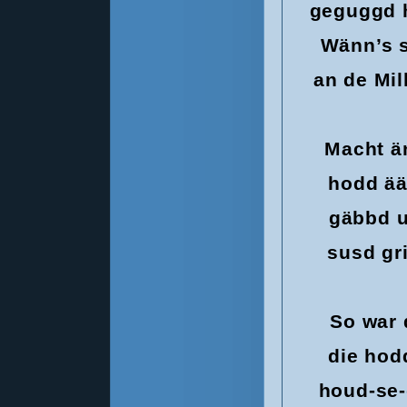
geguggd h
Wänn’s 
an de Mi
Macht ä
hodd ää
gäbbd u
susd gr
So war 
die hod
houd-se-