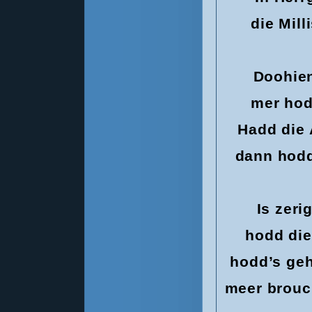
die Mil
Doohien
mer hod
Hadd die
dann hodd
Is zer
hodd di
hodd’s geh
meer brouch