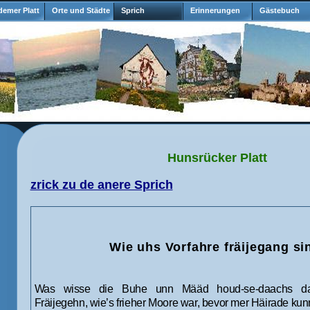
emer Platt
Orte und Städte
Sprich
Erinnerungen
Gästebuch
Hunsrücker Platt
zrick zu de anere Sprich
Wie uhs Vorfahre fräijegang si
Was wisse die Buhe unn Määd houd-se-daachs d
Fräijegehn, wie’s frieher Moore war, bevor mer Häirade kun