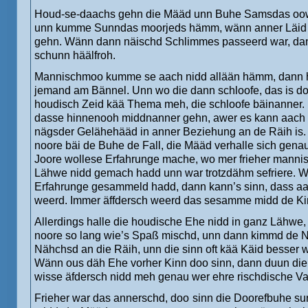
Houd-se-daachs gehn die Määd unn Buhe Samsdas oow
unn kumme Sunndas moorjeds hämm, wänn anner Läid i
gehn. Wänn dann näischd Schlimmes passeerd war, dan
schunn häälfroh.
Mannischmoo kumme se aach nidd allään hämm, dann 
jemand am Bännel. Unn wo die dann schloofe, das is do
houdisch Zeid kää Thema meh, die schloofe bäinanner. 
dasse hinnenooh middnanner gehn, awer es kann aach s
nägsder Gelähehääd in anner Beziehung an de Räih is. 
noore bäi de Buhe de Fall, die Määd verhalle sich genau
Joore wollese Erfahrunge mache, wo mer frieher manni
Lähwe nidd gemach hadd unn war trotzdähm sefriere.
Erfahrunge gesammeld hadd, dann kann’s sinn, dass a
weerd. Immer äffdersch weerd das sesamme midd de K
Allerdings halle die houdische Ehe nidd in ganz Lähw
noore so lang wie’s Spaß mischd, unn dann kimmd de 
Nähchsd an die Räih, unn die sinn oft kää Käid besser 
Wänn ous däh Ehe vorher Kinn doo sinn, dann duun die 
wisse äfdersch nidd meh genau wer ehre rischdische Va
Frieher war das annerschd, doo sinn die Doorefbuhe 