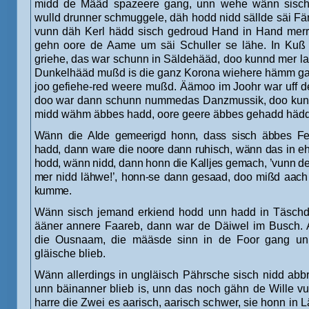
midd de Määd spazeere gang, unn wehe wänn sisch 
wulld drunner schmuggele, däh hodd nidd sällde säi Fä
vunn däh Kerl hädd sisch gedroud Hand in Hand me
gehn oore de Aame um säi Schuller se lähe. In Kuß
griehe, das war schunn in Säldehääd, doo kunnd mer l
Dunkelhääd mußd is die ganz Korona wiehere hämm gan
joo gefiehe-red weere mußd. Äämoo im Joohr war uff d
doo war dann schunn nummedas Danzmussik, doo kun
midd wähm äbbes hadd, oore geere äbbes gehadd hädd.
Wänn die Alde gemeerigd honn, dass sisch äbbes F
hadd, dann ware die noore dann ruhisch, wänn das in 
hodd, wänn nidd, dann honn die Kalljes gemach, ’vunn de
mer nidd lähwe!’, honn-se dann gesaad, doo mißd aach
kumme.
Wänn sisch jemand erkiend hodd unn hadd in Täsch
ääner annere Faareb, dann war de Däiwel im Busch. 
die Ousnaam, die määsde sinn in de Foor gang unn
gläische blieb.
Wänn allerdings in ungläisch Pährsche sisch nidd ab
unn bäinanner blieb is, unn das noch gähn de Wille v
harre die Zwei es aarisch, aarisch schwer, sie honn in