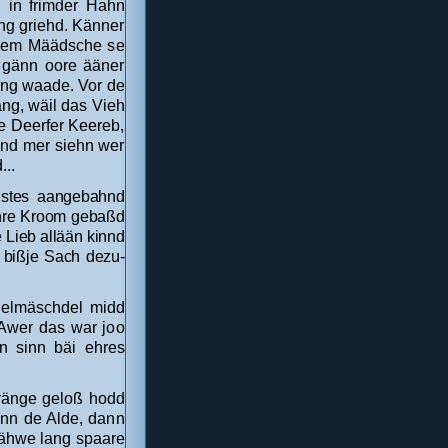
in frimder Hahn
ng griehd. Känner
rrem Määdsche se
 gänn oore ääner
ang waade. Vor de
g, wäil das Vieh
e Deerfer Keereb,
nd mer siehn wer
..
estes aangebahnd
ehre Kroom gebaßd
 Lieb allään kinnd
 bißje Sach dezu-
delmäschdel midd
Awer das war joo
 sinn bäi ehres
bränge geloß hodd
unn de Alde, dann
 Lähwe lang spaare