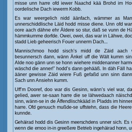
misse unn harre ofd iewer Naachd kää Brohd im Ho
oordelische Dach iewerm Kobb.
Es war weergelich nidd äänfach, wämmer as Ma
unnerschiddlische Läid hodd misse diene. Unn ofd wa
oore aach dähne ehr Äldere so stur, daß se vunn de 
hämmkumme dorfde. Owei, owei, das war in Lähwe, doo
stadd Lieb geheerisch Fouer unnerm Dach...
Mannischmoo hodd sisch’s midd de Zäid aach w
besunnersch dann, wänn Änkel uff die Wält kumm sin
Alde noo gänn unn se honn wiehere middenanner harm
wäschd die anner!" hodd’s dann gehääß. In däh Fäll ha
ääner gewisse Zäid wiere Fuß gefaßd unn sinn dan
Sach unn Ansiehn kumm.
Uff’m Dooref, doo war dis Gesinn, wänn’s viel war, 
gelied, awer se-saan harre die se lähwedaach näisch
sinn, wänn-se in de Äffendlischkääd in Pladds im hinn
harre. Ofd genuuch mußde-se uffstehn, dass die Heere
kunnde.
Gehäirad hodd dis Gesinn meerschdens unner sich. Es 
wenn die emoo in-in greeßere Betrieb ingehäirad honn,