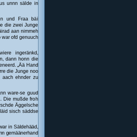
us unnn sälde in
nn und Fraa bäi
re die zwei Junge
Häirad aan nimmeh
 war ofd genuuch
iere ingeränkd,
n, dann honn die
eneerd. „Ää Hand
rre die Junge noo
n aach ehnder zu
dann ware-se guud
d. Die mußde froh
erschde Äggelsche
läid sisch säddse
war in Säldehääd,
 unn gemäänerhand