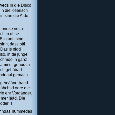
eds in die Disco
n die Keerisch
n sinn die Alde
honnse noch
ch in uhse
Es kann sinn,
inn, dass bäi
Das is nidd
so. In de junge
schmoo in ganz
 Wämmer genuuch
ach gehäirad
inddaaf gemach.
e, gemäänerhand
Nähchsd oore die
wie ehr Vorgänger.
mer lääd. Die
dder is!
sunndas nummedas