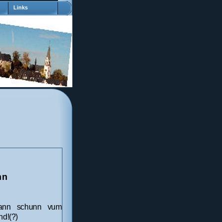
Links
nn
ann schunn vum
nd!(?)