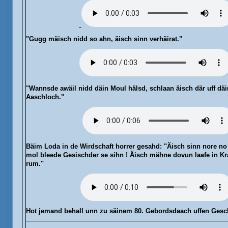
"
Gugg mäisch
nidd so ahn, äisch sinn verhäirat."
"
Wannsde
awäil nidd däin Moul hälsd, schlaan äisch där uff dä
Aaschloch."
Bäim Loda
in de Wirdschaft horrer gesahd: "Äisch sinn nore 
mol bleede Gesischder se sihn ! Äisch mähne dovun laafe in K
rum."
Hot jemand behall unn zu säinem 80. Gebordsdaach uffen Gesc