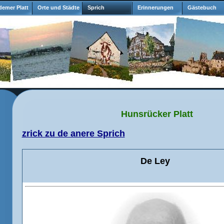
emer Platt
Orte und Städte
Sprich
Erinnerungen
Gästebuch
Hunsrücker Platt
zrick zu de anere Sprich
De Ley