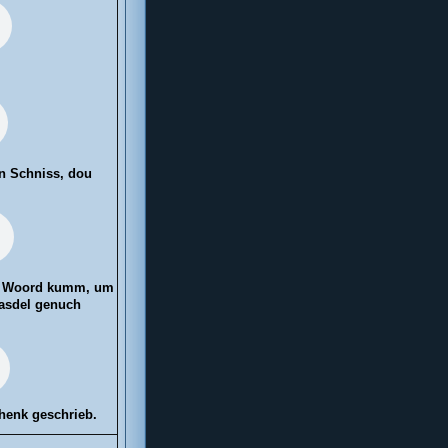
in Schniss, dou
no Woord kumm, um
rasdel genuch
henk geschrieb.