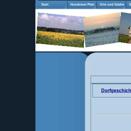
Start
Hundemer Platt
Orte und Städte
S
Dorfgeschich