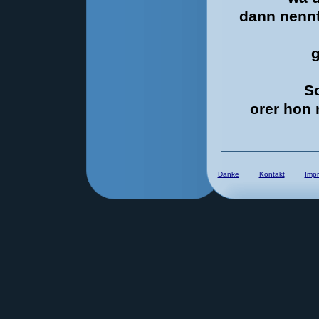
dann nennt
g
So
orer hon 
Danke
Kontakt
Imp