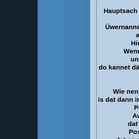
Hauptsach 
Üwernanne
a
Hi
Wenn
un
do kannet d
Wie nenn
is dat dann 
P
A
dat
Pos