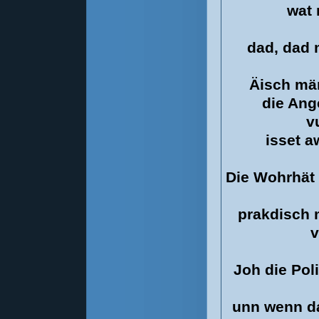
wat 
dad, dad 
Äisch män
die Ang
v
isset a
Die Wohrhät 
prakdisch 
v
Joh die Pol
unn wenn da