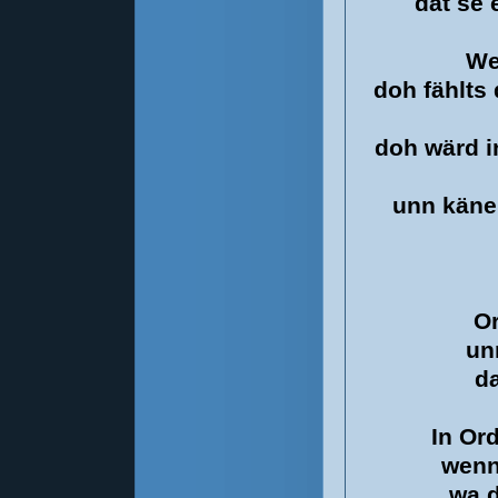
dat se 
We
doh fählts
doh wärd i
unn käne
Or
un
da
In Ord
wenn
wa 