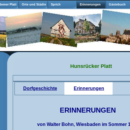
emer Platt
Orte und Städte
Sprich
Erinnerungen
Gästebuch
Hunsrücker Platt
Dorfgeschichte
Erinnerungen
ERINNERUNGEN
von Walter Bohn, Wiesbaden im Sommer 