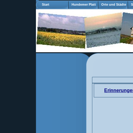
Start
Hundemer Platt
Orte und Städte
S
Erinnerunge