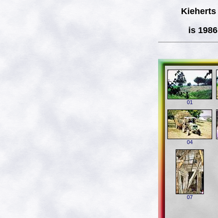
Kieherts
is 198
01
04
07