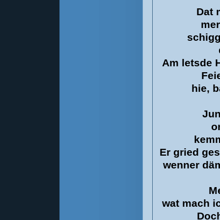
Dat 
mer
schigg
Am letsde 
Fei
hie, 
Jun
o
kemm
Er gried ge
wenner däm 
Me
wat mach ic
Doch