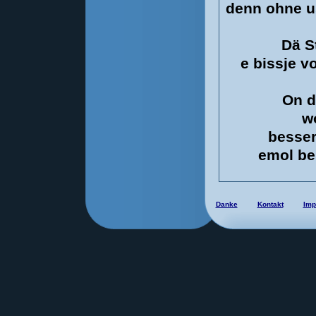
denn ohne u
Dä S
e bissje v
On d
w
besser
emol be
Danke
Kontakt
Imp