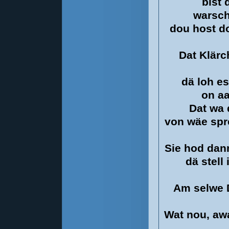
bist 
warsch
dou host d
Dat Klärc
dä loh e
on a
Dat wa 
von wäe spr
Sie hod dan
dä stell
Am selwe D
Wat nou, awa