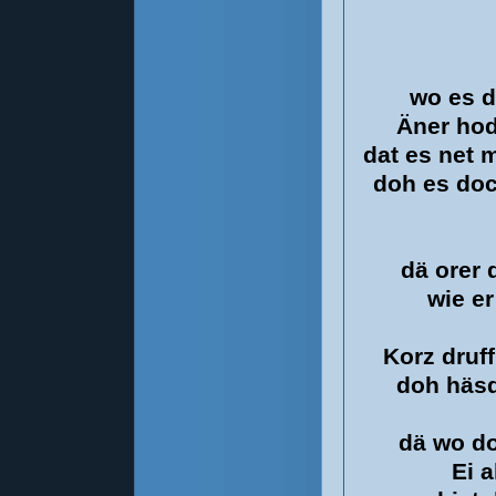
wo es d
Äner hod
dat es net 
doh es doc
dä orer 
wie e
Korz druff
doh häsd
dä wo do
Ei 