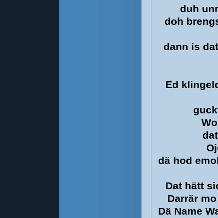
duh unn
doh breng
dann is da
Ed klingel
guck
Wo 
dat
Oj
dä hod emol
Dat hätt s
Darrär mo
Dä Name Wa