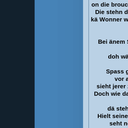
on die brou
Die stehn 
kä Wonner w
Bei änem S
doh wä
Spass 
vor 
sieht jerer
Doch wie da
dä steh
Hielt sein
seht 