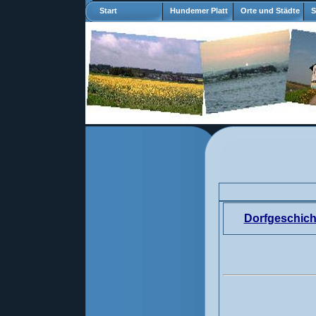
Start
Hundemer Platt
Orte und Städte
S
Dorfgeschich