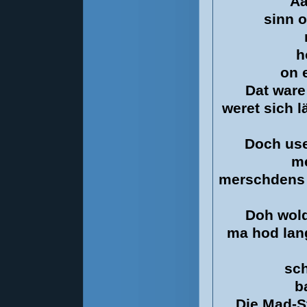
Aa
sinn o
h
on 
Dat ware
weret sich 
Doch use
me
merschdens 
Doh wold
ma hod lang
sc
b
Die Mad-S