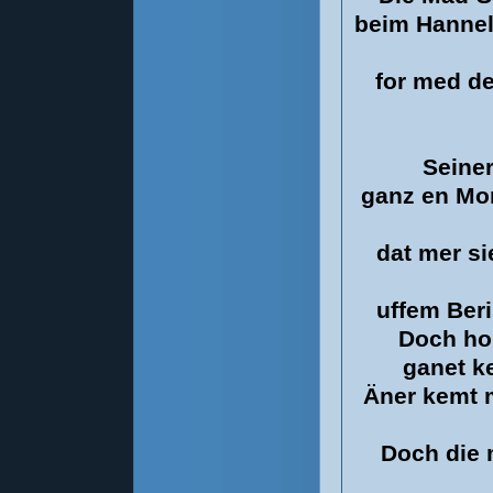
beim Hannel
for med d
Seine
ganz en Mo
dat mer si
uffem Ber
Doch hou
ganet k
Äner kemt m
Doch die