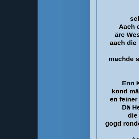
sc
Aach 
äre We
aach die
machde s
Enn K
kond mä 
en feiner
Dä He
die
gogd ronde