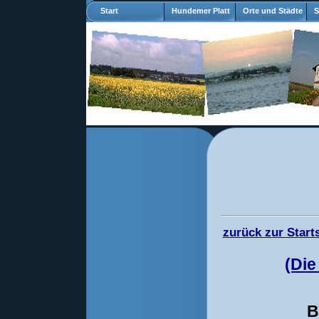
Start
Hundemer Platt
Orte und Städte
S
zurück zur Starts
(Die
B