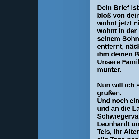
Dein Brief is
bloß von dei
wohnt jetzt n
wohnt in der
seinem Sohn 
entfernt, nä
ihm deinen B
Unsere Famili
munter.
Nun will ich 
grüßen.
Und noch ei
und an die L
Schwiegervat
Leonhardt un
Teis, ihr Alt