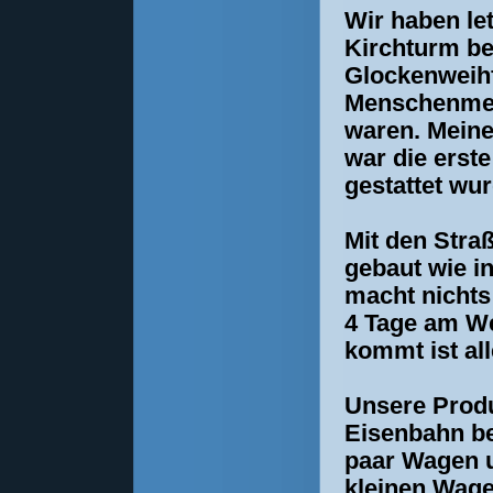
Wir haben le
Kirchturm be
Glockenweihf
Menschenmen
waren. Meine
war die erst
gestattet wur
Mit den Straß
gebaut wie i
macht nichts
4 Tage am W
kommt ist all
Unsere Produ
Eisenbahn be
paar Wagen u
kleinen Wage