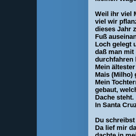
Weil ihr viel 
viel wir pfla
dieses Jahr z
Fuß auseinan
Loch gelegt 
daß man mit 
durchfahren 
Mein älteste
Mais (Milho) 
Mein Tochter
gebaut, welch
Dache steht.
In Santa Cru
Du schreibst
Da lief mir
dachte in mei