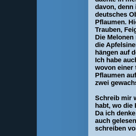
davon, denn i
deutsches Ob
Pflaumen. Hie
Trauben, Fei
Die Melonen 
die Apfelsin
hängen auf 
Ich habe auc
wovon einer t
Pflaumen auf
zwei gewach
Schreib mir 
habt, wo die
Da ich denke
auch gelesen 
schreiben vo