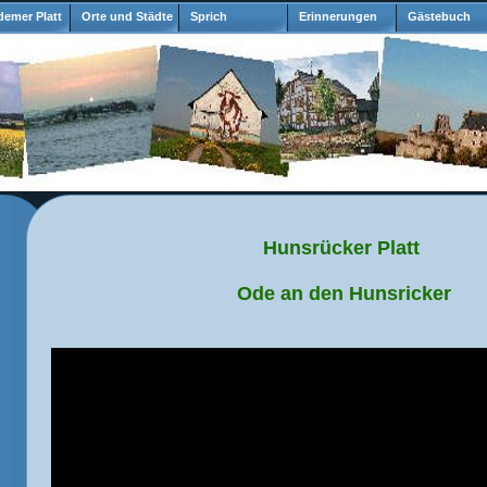
emer Platt
Orte und Städte
Sprich
Erinnerungen
Gästebuch
Hunsrücker Platt
Ode an den Hunsricker