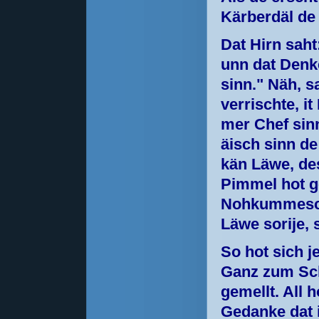
Kärberdäl de 
Dat Hirn saht
unn dat Denke
sinn." Näh, s
verrischte, it
mer Chef sinn
äisch sinn d
kän Läwe, des
Pimmel hot g
Nohkummescha
Läwe sorije, 
So hot sich 
Ganz zum Sch
gemellt. All 
Gedanke dat i