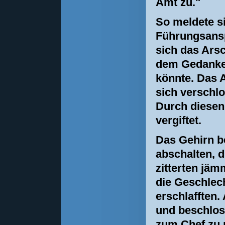
Amt zu."
So meldete s
Führungsansp
sich das Arsc
dem Gedanken
könnte. Das 
sich verschlo
Durch diesen
vergiftet.
Das Gehirn b
abschalten, 
zitterten jämm
die Geschlech
erschlafften.
und beschlos
zum Chef zu