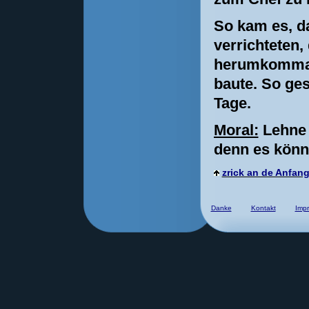
So kam es, da
verrichteten,
herumkomman
baute. So ges
Tage.
Moral:
Lehne 
denn es könn
zrick an de Anfan
Danke
Kontakt
Imp