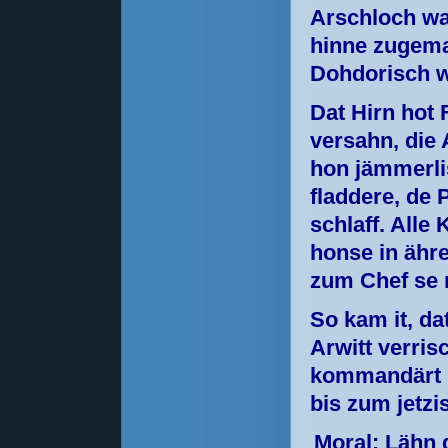
Arschloch war
hinne zugema
Dohdorisch w
Dat Hirn hot
versahn, die
hon jämmerlis
fladdere, de
schlaff. Alle
honse in ähr
zum Chef se
So kam it, da
Arwitt verris
kommandärt u
bis zum jetzi
Moral:
Lähn d