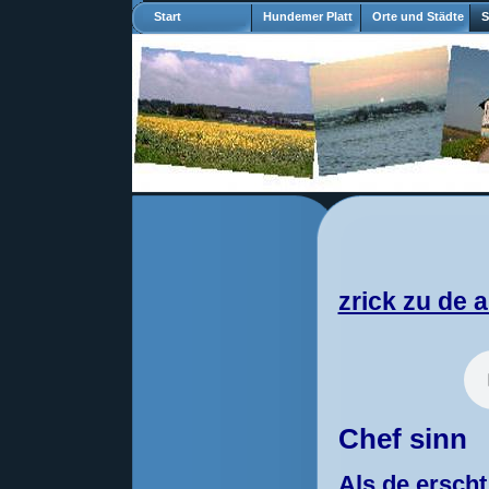
Start
Hundemer Platt
Orte und Städte
S
zrick zu de 
Chef sinn
Als de erscht