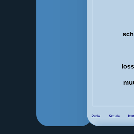
sch
loss
muu
Danke
Kontakt
Imp