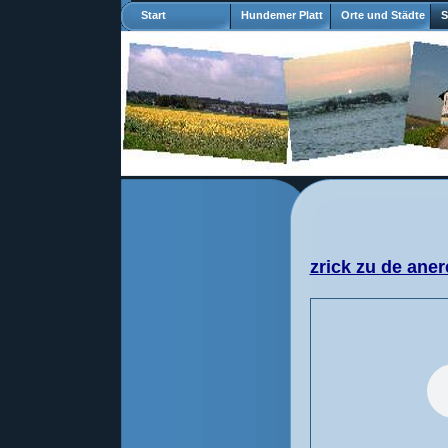
Start
Hundemer Platt
Orte und Städte
S
zrick zu de aner