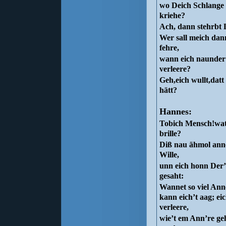
wo Deich Schlange 
kriehe?
Ach, dann stehrbt D
Wer sall meich dann 
fehre,
wann eich naunder
verleere?
Geh,eich wullt,datt
hätt?
Hannes:
Tobich Mensch!watt
brille?
Diß nau ähmol anne
Wille,
unn eich honn Der’
gesaht:
Wannet so viel Anne
kann eich’t aag; ei
verleere,
wie’t em Ann’re geh