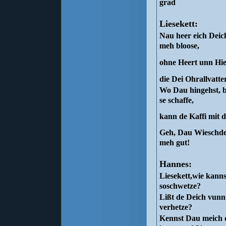
grad
Liesekett:
Nau heer eich Deich
meh bloose,
ohne Heert unn Hier
die Dei Ohrallvatte
Wo Dau hingehst, b
se schaffe,
kann de Kaffi mit 
Geh, Dau Wieschder
meh gut!
Hannes:
Liesekett,wie kann
soschwetze?
Lißt de Deich vunn
verhetze?
Kennst Dau meich d