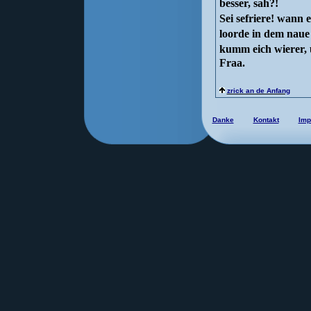
besser, sah?!
Sei sefriere! wann 
loorde in dem naue
kumm eich wierer, 
Fraa.
zrick an de Anfang
Danke
Kontakt
Imp