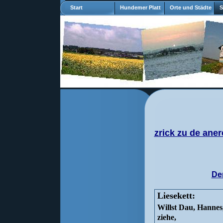
Start
Hundemer Platt
Orte und Städte
S
zrick zu de aner
De
Liesekett:
Willst Dau, Hannes,
ziehe,